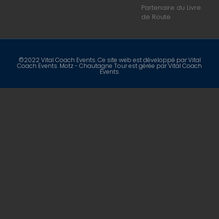
Partenaire du Livre
de Route
©2022 Vital Coach Events. Ce site web est développé par Vital
Coach Events. Motz - Chautagne Tour est gérée par Vital Coach
Events.