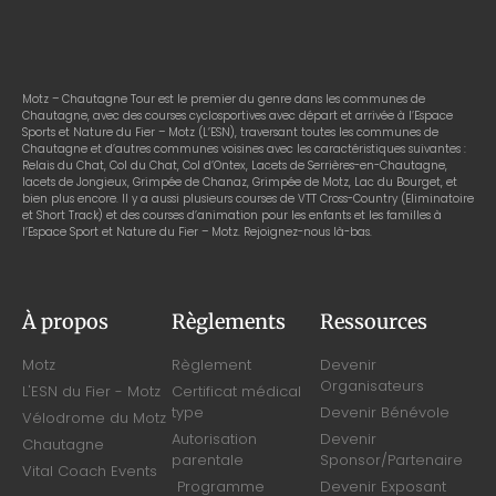
Motz – Chautagne Tour est le premier du genre dans les communes de
Chautagne, avec des courses cyclosportives avec départ et arrivée à l’Espace
Sports et Nature du Fier – Motz (L’ESN), traversant toutes les communes de
Chautagne et d’autres communes voisines avec les caractéristiques suivantes :
Relais du Chat, Col du Chat, Col d’Ontex, Lacets de Serrières-en-Chautagne,
lacets de Jongieux, Grimpée de Chanaz, Grimpée de Motz, Lac du Bourget, et
bien plus encore. Il y a aussi plusieurs courses de VTT Cross-Country (Eliminatoire
et Short Track) et des courses d’animation pour les enfants et les familles à
l’Espace Sport et Nature du Fier – Motz. Rejoignez-nous là-bas.
À propos
Règlements
Ressources
Motz
Règlement
Devenir
Organisateurs
L'ESN du Fier - Motz
Certificat médical
type
Devenir Bénévole
Vélodrome du Motz
Autorisation
Devenir
Chautagne
parentale
Sponsor/Partenaire
Vital Coach Events
Programme
Devenir Exposant