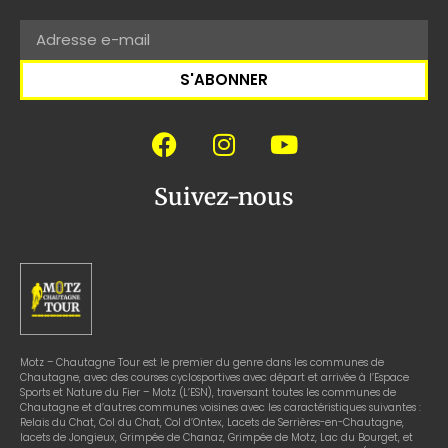
S'ABONNER
Suivez-nous
Motz – Chautagne Tour est le premier du genre dans les communes de
Chautagne, avec des courses cyclosportives avec départ et arrivée à l’Espace
Sports et Nature du Fier – Motz (L’ESN), traversant toutes les communes de
Chautagne et d’autres communes voisines avec les caractéristiques suivantes :
Relais du Chat, Col du Chat, Col d’Ontex, Lacets de Serrières-en-Chautagne,
lacets de Jongieux, Grimpée de Chanaz, Grimpée de Motz, Lac du Bourget, et