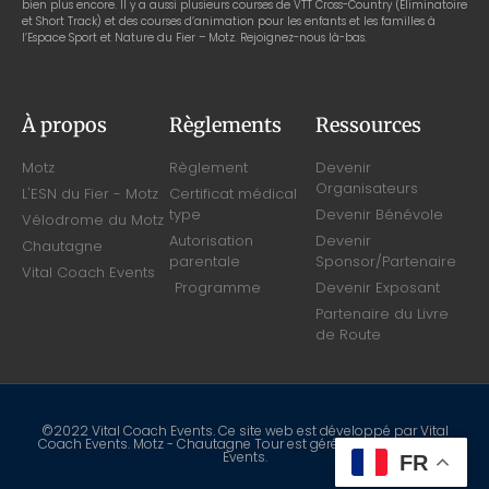
bien plus encore. Il y a aussi plusieurs courses de VTT Cross-Country (Eliminatoire
et Short Track) et des courses d’animation pour les enfants et les familles à
l’Espace Sport et Nature du Fier – Motz. Rejoignez-nous là-bas.
À propos
Règlements
Ressources
Motz
Règlement
Devenir
Organisateurs
L'ESN du Fier - Motz
Certificat médical
type
Devenir Bénévole
Vélodrome du Motz
Autorisation
Devenir
Chautagne
parentale
Sponsor/Partenaire
Vital Coach Events
Programme
Devenir Exposant
Partenaire du Livre
de Route
©2022 Vital Coach Events. Ce site web est développé par Vital
Coach Events. Motz - Chautagne Tour est gérée par Vital Coach
Events.
FR