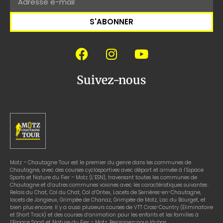
S'ABONNER
Suivez-nous
Motz – Chautagne Tour est le premier du genre dans les communes de
Chautagne, avec des courses cyclosportives avec départ et arrivée à l’Espace
Sports et Nature du Fier – Motz (L’ESN), traversant toutes les communes de
Chautagne et d’autres communes voisines avec les caractéristiques suivantes :
Relais du Chat, Col du Chat, Col d’Ontex, Lacets de Serrières-en-Chautagne,
lacets de Jongieux, Grimpée de Chanaz, Grimpée de Motz, Lac du Bourget, et
bien plus encore. Il y a aussi plusieurs courses de VTT Cross-Country (Eliminatoire
et Short Track) et des courses d’animation pour les enfants et les familles à
l’Espace Sport et Nature du Fier – Motz. Rejoignez-nous là-bas.