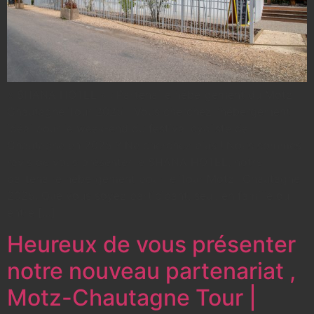
« SHANA HOTEL » : Partenaire hébergement du Motz -
Chautagne Tour 2025 Vous cherchez l’hébergement
idéal pour le week-end du festival cycliste de
Chautagne en 2025 ? Ne cherchez plus ! Nous sommes
ravis de vous présenter le SHANA HOTEL, notre
partenaire hébergement pour le Tour Motz- Chautagne
2025. Que vous soyez participant, seul, en famille ou
entre […]
Heureux de vous présenter
notre nouveau partenariat ,
Motz-Chautagne Tour |