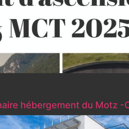
re long week-end de la Fête de l’Ascension et du Motz-Chau
res activités et lieux à explorer lors de votre long week-e
aire hébergement du Motz -