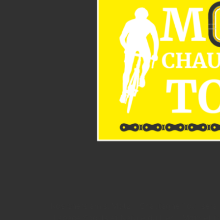
Nos chers amis, Motz – Chautagne Tour sera 
l’Espace Sports et Nature du Fier – Motz et 