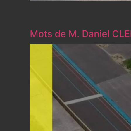
« SHANA HOTEL » : Partenaire hébergement d
cycliste de Chautagne en 2025 ? Ne cherche
Tour Motz- Chautagne 2025. Que vous soyez pa
Mots de M. Daniel CL