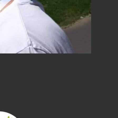
t et Nature du Fier et elle continue
uis heureux de mettre la commune de Motz en