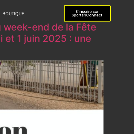
BOUTIQUE
S'inscrire sur
SportsnConnect
g week-end de la Fête
et 1 juin 2025 : une