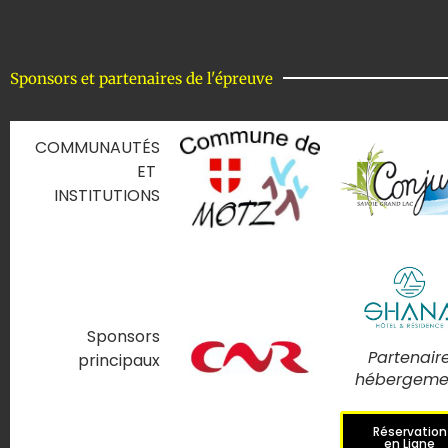
Pierre-de-Curtille, Conjux & Chindrieux, avec
Sponsors et partenaires de l'épreuve
COMMUNAUTÉS
ET
INSTITUTIONS
Sponsors
Partenair
principaux
hébergeme
Réservation
en Ligne