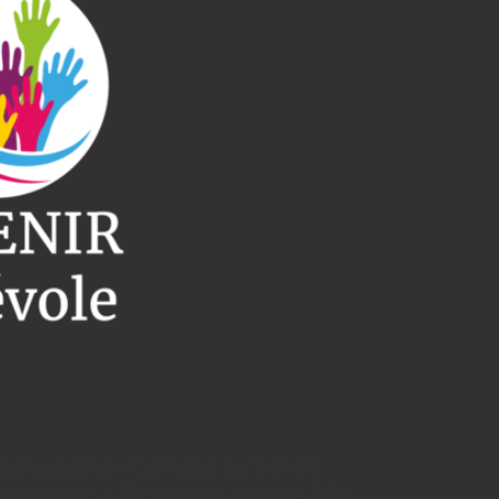
vec un parcours principal qui part de
Chautagne, Ruffieux, Vions, Chanaz, Saint