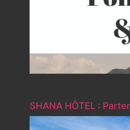
Guide ultime pour profiter au maximum de vot
expérience spectaculaire Découvrez les meilleu
Motz-Chautagne Tour 2025. […]
SHANA HÔTEL : Parten