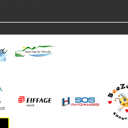
 des arrivées au […]
e
nt