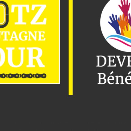
la première de ce type dans les communes de Chautagne, a
traverse les 9 communes de Chautagne ; Motz, Serrières-en-