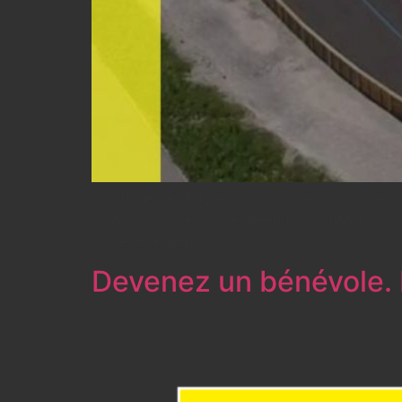
L’histoire de Motz et du cyclisme a commencé
aujourd’hui avec la 3ème édition du Motz-Cha
lumière et de […]
Devenez un bénévole. 