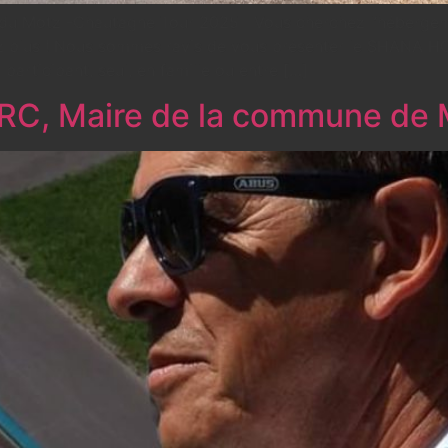
u Motz -Chautagne Tour 2025 Vous cherchez l’hébergemen
z plus ! Nous sommes ravis de vous présenter le SHANA HO
rticipant, seul, en famille ou entre […]
ERC, Maire de la commune de 