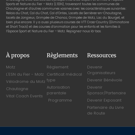
Sports et Nature du Fier – Motz (L’ESN), traversant toutes les communes de
Chautagne et d’autres communes voisines avec les caractéristiques suivantes :
Relais du Chat, Col du Chat, Col d’Ontex, Lacets de Serrières-en-Chautagne,
lacets de Jongieux, Grimpée de Chanaz, Grimpée de Motz, Lac du Bourget, et
bien plus encore. Il y a aussi plusieurs courses de VTT Cross-Country (Eliminatoire
et Short Track) et des courses d’animation pour les enfants et les familles à
l’Espace Sport et Nature du Fier – Motz. Rejoignez-nous là-bas.
À propos
Règlements
Ressources
Motz
Règlement
Devenir
Organisateurs
L'ESN du Fier - Motz
Certificat médical
type
Devenir Bénévole
Vélodrome du Motz
Autorisation
Devenir
Chautagne
parentale
Sponsor/Partenaire
Vital Coach Events
Programme
Devenir Exposant
Partenaire du Livre
de Route