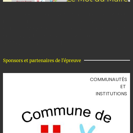
L’histoire de Motz et du cyclisme a commencé en 1997,
avec la construction du vélodrome à l’Espace Sport et
Nature du Fier et elle continue aujourd’hui avec la 3ème
édition du Motz-Chautagne Tour qui se déroulera les 1er
et 2 juin 2024. Je suis heureux de mettre la commune
de Motz en lumière et de […]
Sponsors et partenaires de l'épreuve
COMMUNAUTÉS
ET
INSTITUTIONS